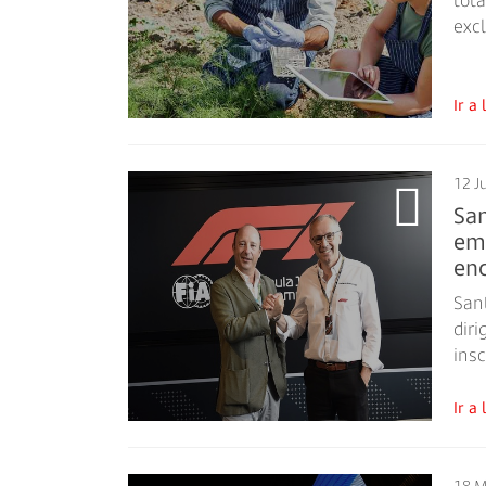
tota
exc
Ir 
12 J
San
em
enc
San
diri
insc
Ir 
18 M