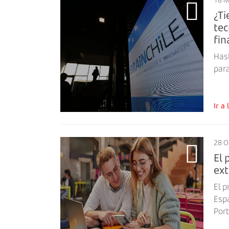
¿Ti
tec
fin
Has
par
Ir 
28 O
El 
ext
El 
Espa
Port