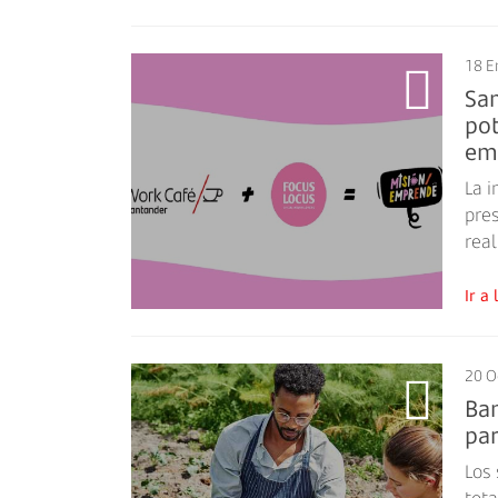
18 E
Sa
pot
em
La i
pres
rea
Ir 
20 O
Ban
par
Los