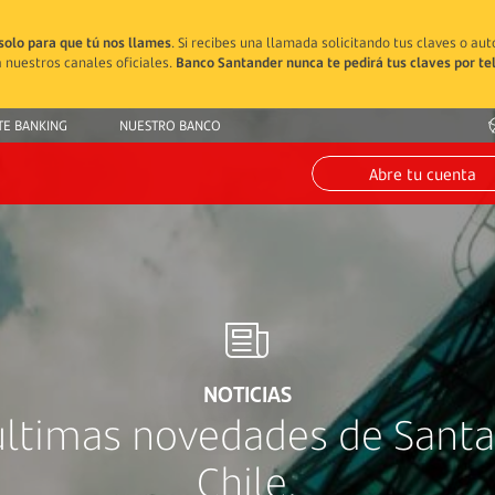
solo para que tú nos llames
. Si recibes una llamada solicitando tus claves o au
 nuestros canales oficiales.
Banco Santander nunca te pedirá tus claves por te
TE BANKING
NUESTRO BANCO
Abre tu cuenta
NOTICIAS
últimas novedades de Sant
Chile.