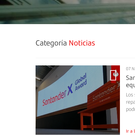
Categoría
Noticias
07 N
San
eq
Los 
rep
pod
Ir 