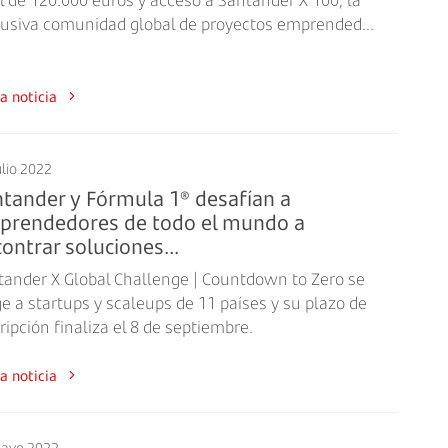
l de 120.000 euros y acceso a Santander X 100, la
lusiva comunidad global de proyectos emprended...
a la noticia
ulio 2022
tander y Fórmula 1® desafían a
prendedores de todo el mundo a
ontrar soluciones...
tander X Global Challenge | Countdown to Zero se
ge a startups y scaleups de 11 países y su plazo de
ripción finaliza el 8 de septiembre.
a la noticia
ayo 2022