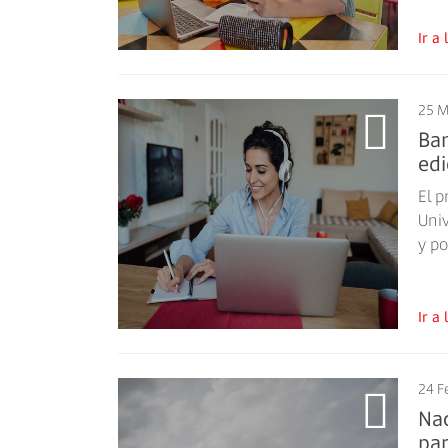
Ir 
25 M
Ban
edi
El 
Uni
y po
Ir 
24 F
Na
par