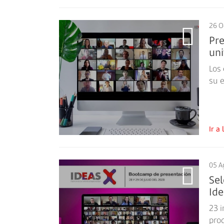
26 O
Pre
uni
Los 
su 
Ir 
05 A
Sel
Ide
23 i
pro