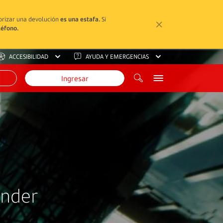
torizar una devolución
es una estafa.
Si
léfono.
ACCESIBILIDAD
AYUDA Y EMERGENCIAS
Ingresar
ander