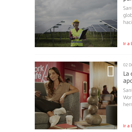
San
glob
hac
Ir 
02 D
La 
ap
San
Wor
herr
Ir 