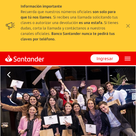
Información importante
Recuerda que nuestros números oficiales
son solo para
que tú nos llames
. Si recibes una llamada solicitando tus
claves o autorizar una devolución
es una estafa.
Si tienes
dudas, corta la llamada y contáctanos a nuestros
canales oficiales.
Banco Santander nunca te pedirá tus
claves por teléfono.
Ingresar