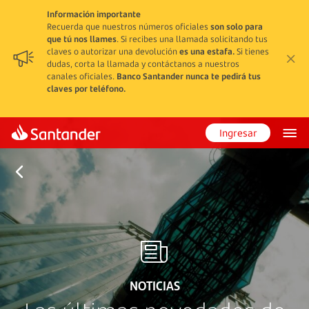
Información importante
Recuerda que nuestros números oficiales
son solo para
que tú nos llames
. Si recibes una llamada solicitando tus
claves o autorizar una devolución
es una estafa.
Si tienes
dudas, corta la llamada y contáctanos a nuestros
canales oficiales.
Banco Santander nunca te pedirá tus
claves por teléfono.
Ingresar
NOTICIAS