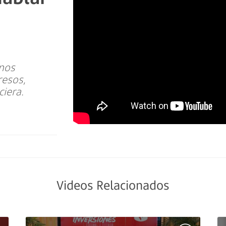
nos
resos,
ciera.
Videos Relacionados