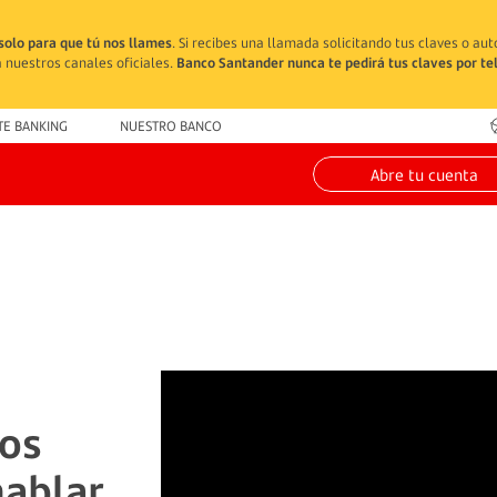
solo para que tú nos llames
. Si recibes una llamada solicitando tus claves o au
 nuestros canales oficiales.
Banco Santander nunca te pedirá tus claves por te
TE BANKING
NUESTRO BANCO
Abre tu cuenta
tos
hablar