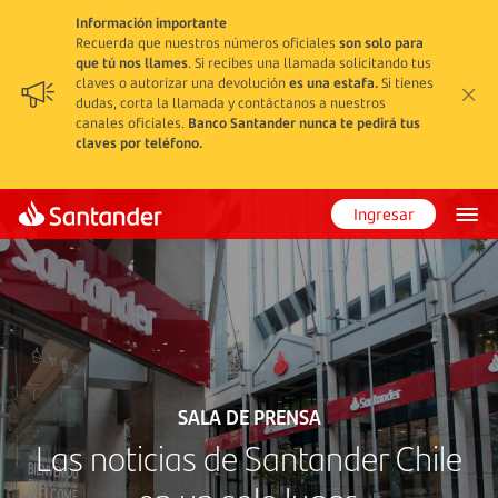
Información importante
Recuerda que nuestros números oficiales
son solo para
que tú nos llames
. Si recibes una llamada solicitando tus
claves o autorizar una devolución
es una estafa.
Si tienes
dudas, corta la llamada y contáctanos a nuestros
canales oficiales.
Banco Santander nunca te pedirá tus
claves por teléfono.
Ingresar
SALA DE PRENSA
Las noticias de Santander Chile